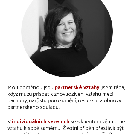
M
ou doménou jsou
partnerské vztahy
. Jsem ráda,
když můžu přispět k znovuoživení vztahu mezi
partnery, narůst
u
porozumění, respektu a obnov
y
partnerského souladu
.
V
individuálních sezeních
se s klientem věnujeme
vztahu k sobě samému.
Ž
ivotní příběh přestává být