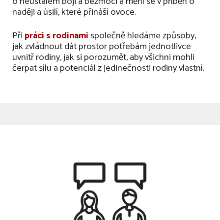
o neustálém boji a bezmoci a mění se v příběh o
naději a úsilí, které přináší ovoce.
Při
práci s rodinami
společně hledáme způsoby,
jak zvládnout dát prostor potřebám jednotlivce
uvnitř rodiny, jak si porozumět, aby všichni mohli
čerpat sílu a potenciál z jedinečnosti rodiny vlastní.